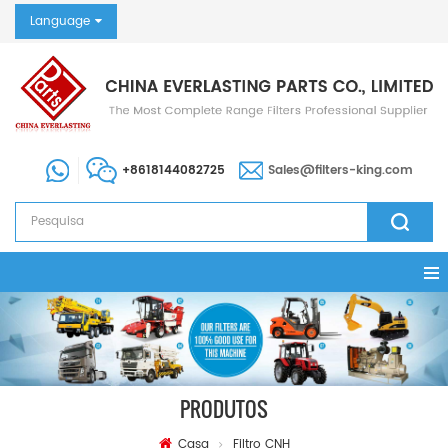
Language
+8618144082725
Sales@filters-king.com
PRODUTOS
Casa
Filtro CNH