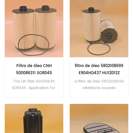
Aplicação para New
PUMA185.T6.120 ELECTRO
Holland D180 XLT, T7.315
COMMAND,T6.140 ELECTRO
AUTO COMANDO.
COMMAND,T7.275,T7.290.
Filtro de óleo CNH
filtro de óleo 5802108699
500086311 SO8045
E904HD437 HU12013Z
25.169.00
The Oil Filter 500086311
a filtro de óleo 5802108699
SO8045 Application For
referência cruzada
New Holland
e904hd437 HU12013Z
CR10.90,CR9.90A4,FR650,T9.
25.169.00 pedido de iveco
670,Iveco
X-WAY AS440X57TP,X-WAY
CROSSWAY360,STRALIS
AS440X48TP, STRALIS
190S31 ACTIVE
AS440S48TP, STRALIS
TIME/DAY,STRALIS
AD260S46P LNG.