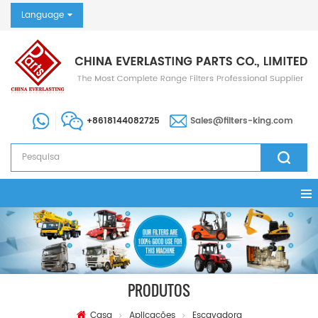
Language
+8618144082725
Sales@filters-king.com
PRODUTOS
Casa
Aplicações
Escavadora