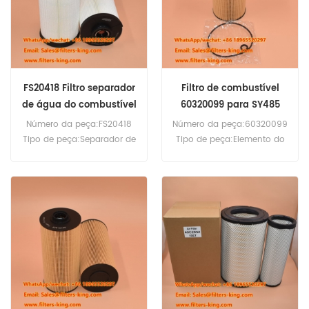
330M PC300-8 PC400-6
SK260LC-10 SK500LC-11
PC400-7 HM350-2 HM400-
SK75SR-7.
5 WA480-6.
FS20418 Filtro separador
Filtro de combustível
de água do combustível
60320099 para SY485
Número da peça:FS20418
Número da peça:60320099
Tipo de peça:Separador de
Tipo de peça:Elemento do
água e combustível
filtro de combustível
Marca:Substituição
Marca:Sany de substituição
Fleetguard Quantidade
Quantidade mínima de
mínima de pedido:60
pedido:60 peças
unidades
Compatibilidade:Sany
Compatibilidade:Escavador
SY135-9 SY135C SY150
a XCMG.
SY155 SY155-9 SY215 SY235
SY235C SY240C SY335
SY485 SY55 SY60 SY65
SY75.