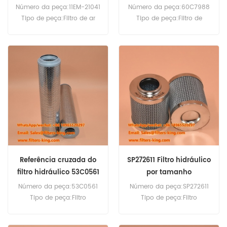
Número da peça:11EM-21041
Número da peça:60C7988
Tipo de peça:Filtro de ar
Tipo de peça:Filtro de
Marca:Substituição
combustível
Hyundai Quantidade
Marca:Substituição
mínima de pedido:20
LiuGong Quantidade
peças
mínima de pedido:60
Compatibilidade:Hyundai
unidades
HD160 HL730-7 HL730-7A
Compatibilidade:Equipame
HL730TM-7 R140LC R200W-
ntos de máquinas de
3 R200W-7 R300LC-7.
construção LiuGong.
Referência cruzada do
SP272611 Filtro hidráulico
filtro hidráulico 53C0561
por tamanho
Número da peça:53C0561
Número da peça:SP272611
Tipo de peça:Filtro
Tipo de peça:Filtro
hidráulico
hidráulico Marca:Reposição
Marca:Substituição Liugong
LiuGong Quantidade