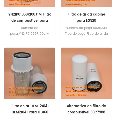
YN21P01068R100J1M Filtro
Filtro de ar da cabine
de combustível para
para LG920
140SR
Número da
Número da peça:88A0330
peça:YN21P01068R100J1M
Tipo de peça:Filtro de ar da
Tipo de peça:Filtro de
cabine Marca:Liugong de
combustível
substituição Quantidade
Marca:Substituição Kobelco
mínima de pedido:20
Quantidade mínima de
peças
pedido:20 unidades
Compatibilidade:Liugong
Compatibilidade:Escavador
LG920 CLG930E.
as Kobelco ED150 140SR
SK350-9 SK350-8 75SR
ACERA SK135SRLC-2.
Filtro de ar 11EM-21041
Alternativa de filtro de
11EM21041 Para HD160
combustível 60C7988