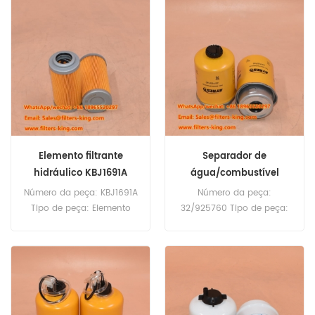
mínima para encomenda:
Quantidade mínima para
60 unidades Filtro
encomenda: 60 unidades
hidráulico KNJ0288 -
Filtro de Retorno Principal
Referência cruzada para
JCB 332/B1477 - Referência
uso nos modelos JCB
Cruzada para Escavadeiras
JS300LC, JS305, JS330,
JCB JS70, JS85, JS140, JS81
JS330LC, JS370, JS500,
e Pá Carregadeiras 1400B,
JZ140, JZ141, JZ235, LS2650,
1550B, 1600B, 1700B, 214,
LS2800 e LS3400.
215, 216, 217, 3C, 3CX, 3D,
3DX, 4C, 4CN e 4CX.
Elemento filtrante
Separador de
hidráulico KBJ1691A
água/combustível
para JS115
32/925760 32-925760
Número da peça: KBJ1691A
Número da peça:
32925760
Tipo de peça: Elemento
32/925760 Tipo de peça:
filtrante hidráulico Marca:
Separador de
JCB Replacement
água/combustível Marca:
Quantidade mínima para
JCB Replacement
encomenda: 60 unidades
Quantidade mínima para
Elemento filtrante
encomenda: 60 unidades
hidráulico KBJ1691A -
Separador de