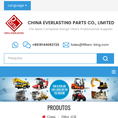
Language
+8618144082725
Sales@filters-king.com
PRODUTOS
Casa
Filtro JCB