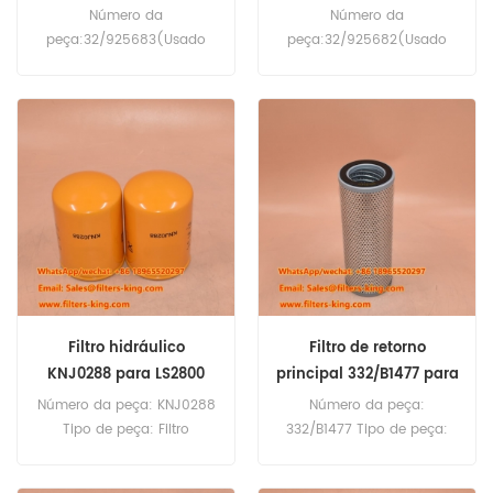
Número da
Número da
peça:32/925683(Usado
peça:32/925682(Usado
com 32/925682) Tipo de
com 32/925683) Tipo de
peça:Filtro de ar
peça:Filtro de ar,primário
Marca:Substituição JCB
Marca:Substituição JCB
Quantidade mínima de
Quantidade mínima de
pedido:20 peças
pedido:20 peças
Compatibilidade:JCB 140X
Compatibilidade:JCB 215T
215T 250T4 TM220 TM320S
406T 4407T 4409T 44CX
535-95 6ST.
540-170 TM220 TM320S.
Filtro hidráulico
Filtro de retorno
KNJ0288 para LS2800
principal 332/B1477 para
3CX
Número da peça: KNJ0288
Número da peça:
Tipo de peça: Filtro
332/B1477 Tipo de peça:
hidráulico Marca: JCB
Filtro de retorno principal
Replacement Quantidade
Marca: JCB Replacement