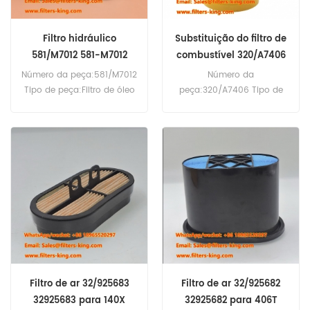
Filtro hidráulico
Substituição do filtro de
581/M7012 581-M7012
combustível 320/A7406
Para 3CX
320A7406 320-A7406
Número da peça:581/M7012
Número da
Tipo de peça:Filtro de óleo
peça:320/A7406 Tipo de
hidráulico Marca:JCB de
peça:Filtro de combustível
substituição Quantidade
Marca:Substituição JCB
mínima de pedido:60
Quantidade mínima de
peças Compatibilidade:JCB
pedido:60 peças
2CX 3CX 528S 533-105
535-140 536-60 TM300
TM310.
Filtro de ar 32/925683
Filtro de ar 32/925682
32925683 para 140X
32925682 para 406T