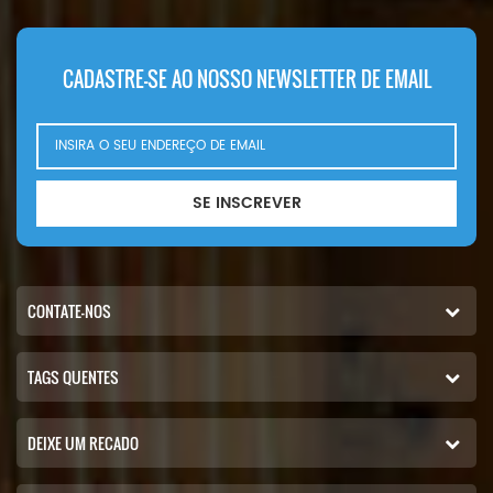
Filtro Hidráulico Marca:
K582S eng). 542B (Ford VSG411
Caterpillar
eng). Ingersoll Rand P100AWD;
P110AWD. P100AWF; P100WF;
CADASTRE-SE AO NOSSO NEWSLETTER DE EMAIL
P125AWF; P125WF. P100BWD;
P100CWD; P110BWD
SE INSCREVER
CONTATE-NOS
TAGS QUENTES
DEIXE UM RECADO