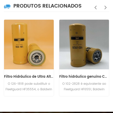
PRODUTOS RELACIONADOS
Filtro hidráulico genuíno Caterpillar 102-2828 1022828
Filtro Hidráulico HF6003 BT526-10 P161267 HC-7935 LFH4935
O 102-2828 é equivalente ao
o Filtro Hidráulico HF6003
Fleetguard HF6551, Baldwin
Referência cruzada BT526-10
BT8853-MPG, CAT 156-0214,
P161267 HC-7935 LFH4935,
Case N14232, John Deere
Aplicação para Blaw Knox PF35.
RE39390. Número da peça: 102-
PF500 (John Deere 6414D eng).
2828, 1022828 Nome da peça:
Bobcat Melroe 540-13112 (Kohler