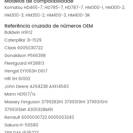
Modelos de compatibilidade
Komatsu HD465-7, HD785-7, HD787-7, HM300-1, HM300-2,
HM300-3, HM350-2, HM400-3, HM400-3R
Referência cruzada de números OEM
Baldwin H9112
Caterpillar 3I-1529
Claas 6005030722
Donaldson P566398
Fleetguard HF28813
Hengst EY1063H D617
Hifi SH 61002
John Deere AZ64238 AXE14583
Mann HD517/1x
Massey Ferguson 3799282H1 3799319H1 3799315H1
3799315M1 4305928M91
Renault 6005030722 6005003243
Sakura H-56580
TRP DAF 1535223