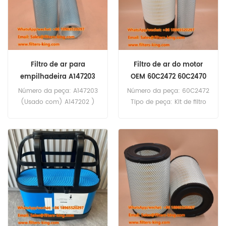
Filtro de ar para
Filtro de ar do motor
empilhadeira A147203
OEM 60C2472 60C2470
60C1562
Número da peça: A147203
Número da peça: 60C2472
(Usado com) A147202 )
Tipo de peça: Kit de filtro
Tipo de peça: Elemento do
de ar Marca: Liugong
filtro de ar Marca: Daewoo
Replacement Quantidade
Doosan - Peça de
mínima para encomenda:
Reposição Quantidade
20 unidades Kit de filtro de
mínima para encomenda:
ar 60C2472, referência
20 unidades Filtro de ar
cruzada X012252, para uso
A147203 - Referência
em Liugong 930E 870H
cruzada P522452 AF4896
CLG850H CLG856H ZL50CN.
CF14007x - Compatível
com Daewoo Doosan D100
D120 DH130LCV MEGA160V