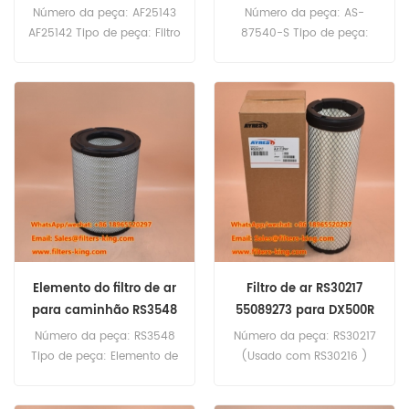
Número da peça: AF25143
Número da peça: AS-
AF25142 Tipo de peça: Filtro
87540-S Tipo de peça:
de ar Marca: Substituição
Filtro de ar Marca: Sakura
Fleetguard Quantidade
Substituição Quantidade
mínima: 20 peças
mínima: 20 peças
Elemento do filtro de ar
Filtro de ar RS30217
para caminhão RS3548
55089273 para DX500R
1144787
Número da peça: RS3548
Número da peça: RS30217
Tipo de peça: Elemento de
(Usado com RS30216 )
filtro de ar com vedação
Tipo de peça: Elemento de
radial Marca: Baldwin
filtro de ar com vedação