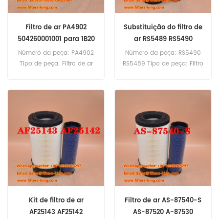
Filtro de ar PA4902
Substituição do filtro de
504260001001 para 1B20
ar RS5489 RS5490
1B20SCS
Número da peça: PA4902
Número da peça: RS5490
Tipo de peça: Filtro de ar
RS5489 Tipo de peça: Filtro
Marca: Baldwin
de ar Marca: Baldwin
Substituição Quantidade
Substituição Quantidade
mínima: 20 peças Filtro de
mínima: 20 peças
ar PA4902 Referência
cruzada 504260001001 Uso
para Hatz 1B20 1B20SCS
1B20V 1B27 1B30 1B30V.
Kit de filtro de ar
Filtro de ar AS-87540-S
AF25143 AF25142
AS-87520 A-87530