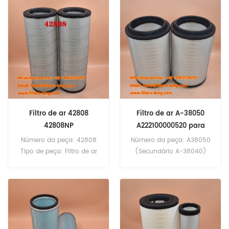
Replacement Quantidade
radial Marca: Baldwin
mínima para encomenda:
Replacement Quantidade
20 unidades Elemento do
mínima para encomenda:
filtro de ar RS3548
20 unidades Filtro de ar
equivalente ao 1144787
RS30217, referência cruzada
para caminhões DAF.
55089273. Compatível
com Tamrock DX500R,
DX700, DX780, DX800 e
Ranger800.
Filtro de ar 42808
Filtro de ar A-38050
42808NP
A222100000520 para
caminhão
Número da peça: 42808
Número da peça: A38050
Tipo de peça: Filtro de ar
(Secundário A-38040)
Marca: Wix Replacement
Tipo de peça: Filtro de ar
Quantidade mínima para
Marca: Sakura
encomenda: 20 unidades
Replacement Quantidade
mínima para encomenda:
20 unidades