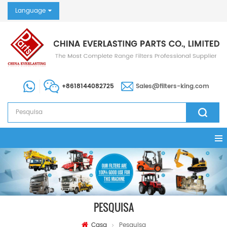
Language
+8618144082725
Sales@filters-king.com
PESQUISA
Casa
Pesquisa