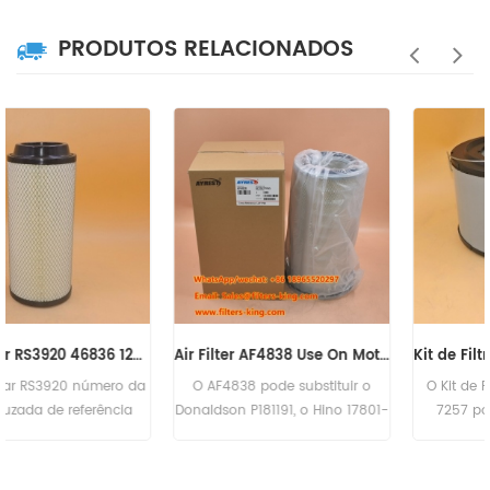
PRODUTOS RELACIONADOS
Air Filter AF4838 Use On Motor CUMMINS
Kit de Filtro de Ar CAT 270-7257 2707257
O AF4838 pode substituir o
O Kit de Filtro de Ar CAT 270-
Donaldson P181191, o Hino 17801-
7257 possui um elemento
2800, o Kawasaki 30980-70070,
filtrante grande e pequeno.
o Kobelco 2446R312S2, o
Número da peça: 270-
Komatsu 600-181-6820, o
7257,2707257 Nome da peça: Kit