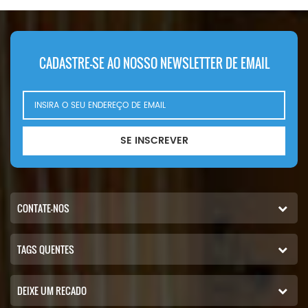
Mitsubishi ME033603. Nome da
de filtro de ar Marca: CAT
peça: filtro de ar Número da
peça: AF4838 Marca: Fleetguard
CADASTRE-SE AO NOSSO NEWSLETTER DE EMAIL
SE INSCREVER
CONTATE-NOS
TAGS QUENTES
DEIXE UM RECADO