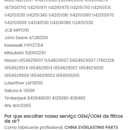
Isuzu 14215067 9142151080 2906469300 1899614278
1873100710 1142151971 1142151970 1142151710 1142151531
1142151530 1142151340 1142151081 1142151080 1142150670
1142150600 1142141530 1142141080 1124151530
JCB KRP1091
John Deere AT280291
Kawasaki YYP127314
Mitsubishi 92E6102311
Nissan L6546Z9007 FL546Z9007 D6546Z9007 17801228
16546Z9014 16546Z9013 16546Z9007 16546Z9005
16546Z9004 16546Z9003 1654695015
Luberfiner LAF9000
Sakura A-6006
Timberjack 840848000 4129280 408480
Wix
WA10265
Por que escolher nosso serviço OEM/ODM de filtros
de ar?
Como fabricante profissional,
CHINA EVERLASTING PARTS