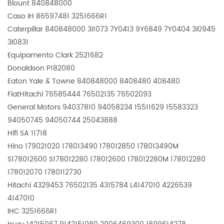
Blount 840848000
Caso IH 86597481 3251666R1
Caterpillar 840848000 3I1073 7Y0413 9Y6849 7Y0404 3I0945
3I0831
Equipamento Clark 2521682
Donaldson P182080
Eaton Yale & Towne 840848000 8408480 408480
FiatHitachi 76585444 76502135 76502093
General Motors 94037810 94058234 15511629 15583323
94050745 94050744 25043888
Hifi SA 11718
Hino 179021020 178013490 178012850 178013490M
S178012600 S178012280 178012600 178012280M 178012280
178012070 1780112730
Hitachi 4329453 76502135 4315784 L4147010 4226539
4147010
IHC 3251666R1