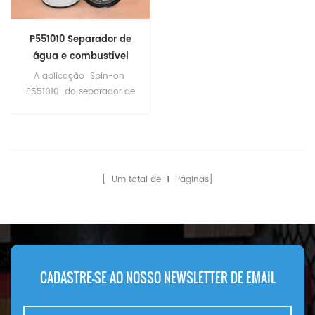
P551010 Separador de
água e combustível
giratório
A aplicação Spin-on
P551010 do separador de
água e combustível para
equipamentos Atlas Copco,
Caterpillar e Epiroc.
[ Um total de
1
Páginas]
CADASTRE-SE AO NOSSO NEWSLETTER DE EMAIL