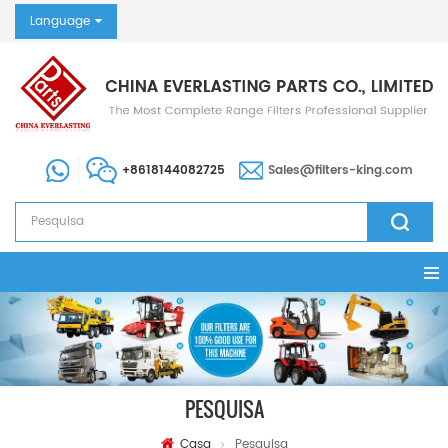
Language
+8618144082725
Sales@filters-king.com
PESQUISA
Casa
Pesquisa