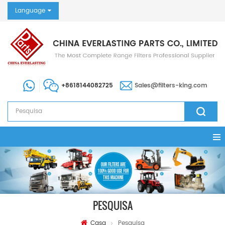
Language
+8618144082725
Sales@filters-king.com
PESQUISA
Casa
Pesquisa