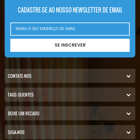
P110AWD. P100AWF; P100WF;
CADASTRE-SE AO NOSSO NEWSLETTER DE EMAIL
P125AWF; P125WF. P100BWD;
P100CWD; P110BWD
SE INSCREVER
CONTATE-NOS
TAGS QUENTES
DEIXE UM RECADO
SIGA-NOS