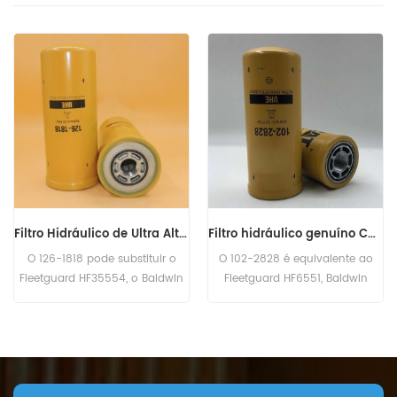
Filtro hidráulico genuíno Caterpillar 102-2828 1022828
Filtro Hidráulico HF6003 BT526-10 P161267 HC-7935 LFH4935
O 102-2828 é equivalente ao
o Filtro Hidráulico HF6003
Fleetguard HF6551, Baldwin
Referência cruzada BT526-10
BT8853-MPG, CAT 156-0214,
P161267 HC-7935 LFH4935,
Case N14232, John Deere
Aplicação para Blaw Knox PF35.
RE39390. Número da peça: 102-
PF500 (John Deere 6414D eng).
2828, 1022828 Nome da peça:
Bobcat Melroe 540-13112 (Kohler
Filtro Hidráulico Marca:
K582S eng). 542B (Ford VSG411
Caterpillar
eng). Ingersoll Rand P100AWD;