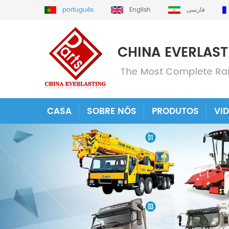
português
English
فارسی
CASA
SOBRE NÓS
PRODUTOS
VI