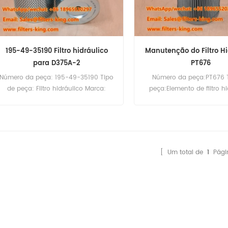
195-49-35190 Filtro hidráulico
Manutenção do Filtro Hi
para D375A-2
PT676
Número da peça: 195-49-35190 Tipo
Número da peça:PT676 
de peça: Filtro hidráulico Marca:
peça:Elemento de filtro hi
Komatsu - Peça de Reposição
Marca:Baldwin Replac
Quantidade mínima para
Quantidade mínima de ped
encomenda: 60 unidades
Compatibilidade: Komatsu D375A-2
D375A-3 D375A-3D.
[ Um total de
1
Pági