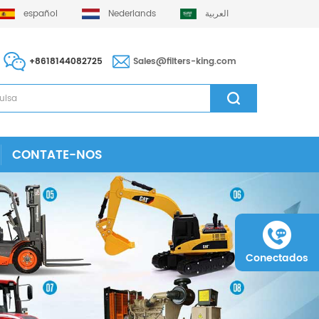
español
Nederlands
العربية
+8618144082725
Sales@filters-king.com
CONTATE-NOS
Conectados