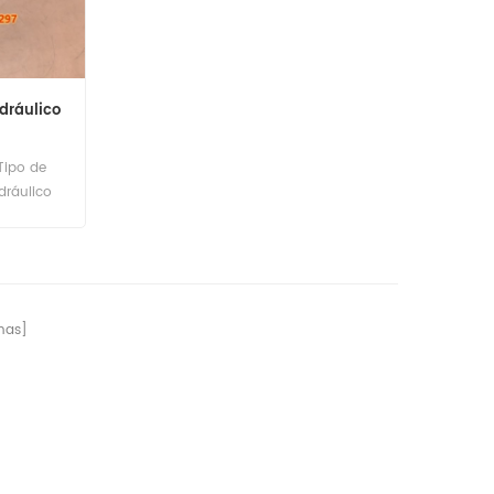
dráulico
Tipo de
dráulico
ement
ido:60pcs
nas]