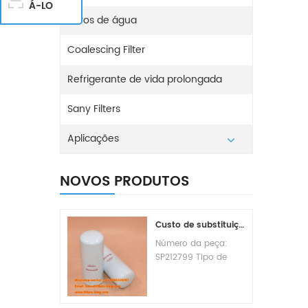
Á-LO
Filtros de água
Coalescing Filter
Refrigerante de vida prolongada
Sany Filters
Aplicações
NOVOS PRODUTOS
Custo de substituição do filtro de combustível SP212799
Número da peça:
SP212799 Tipo de
peça: Elemento do
filtro de combustível
Marca: Liugong