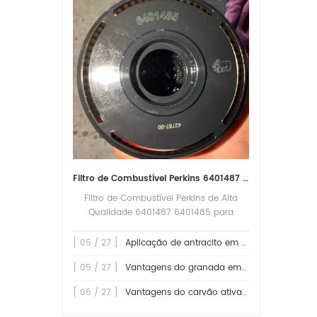
Filtro de Combustível Perkins 6401487 6401485 Substituição para Proteção Confiável do Motor
Filtro de Combustível Perkins de Alta
Qualidade 6401487 6401485 para
Substituição e Proteção Confiável do
Motor O filtro de combustível
[ 05 / 27 ]
Aplicação de antracito em filtros
desempenha um papel fundamental na
[ 05 / 27 ]
Vantagens do granada em aplicações de filtragem
proteção dos motores a diesel,
removendo água, poeira, partículas de
[ 05 / 27 ]
Vantagens do carvão ativado em filtros
ferrugem e outros contaminantes do
combustível antes que eles cheguem ao