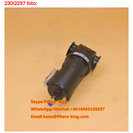
23012297
foto: