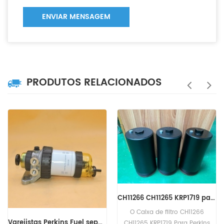
ENVIAR MENSAGEM
PRODUTOS RELACIONADOS
CH11266 CH11265 KRP1719 para caixa de filtro Perkins
O Caixa de filtro CH11266
Varejistas Perkins Fuel separador de água Assembly 2656F810
CH11265 KRP1719 Para Perkins