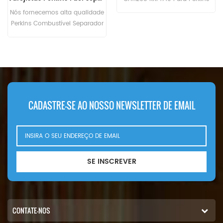
CH10929 CH10930 CH10931.
Nós fornecemos alta qualidade
Perkins Combustível Separador
de Água Assembly 2656F810, o
2656F810 pode usar em Perkins
Equipment. nosso material e
tecnologia do conjunto do
separador de água do
combustível o mesmo que
genuíno. Nosso Conjunto de
CADASTRE-SE AO NOSSO NEWSLETTER DE EMAIL
Separador de Água para
Combustível foi vendido na
África, Europa, no Oriente Médio,
EUA desde 2009.
SE INSCREVER
CONTATE-NOS