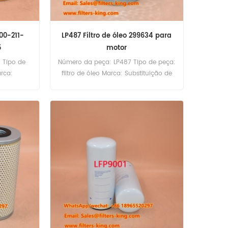
600-211-
LP487 Filtro de óleo 299634 para
5
motor
 Tipo de
Número da peça: LP487 Tipo de peça:
arca:
filtro de óleo Marca: Substituição de
er MOQ:
Luberfiner MOQ: 60pcs LP487
e óleo
Referência cruzada do filtro de óleo
1-6630 Uso
299634 Uso para o motor Cummins.
92 4D94
A D2 P.