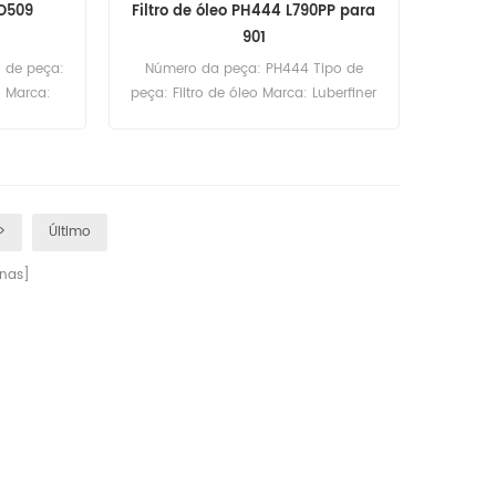
SO509
Filtro de óleo PH444 L790PP para
901
o de peça:
Número da peça: PH444 Tipo de
o Marca:
peça: Filtro de óleo Marca: Luberfiner
uantidade
Replacement Quantidade mínima
s
para encomenda: 60 unidades Filtro
de óleo PH444 Referência cruzada
L790PP Uso para colheitadeira
Komatsu 901.
>
Último
nas]