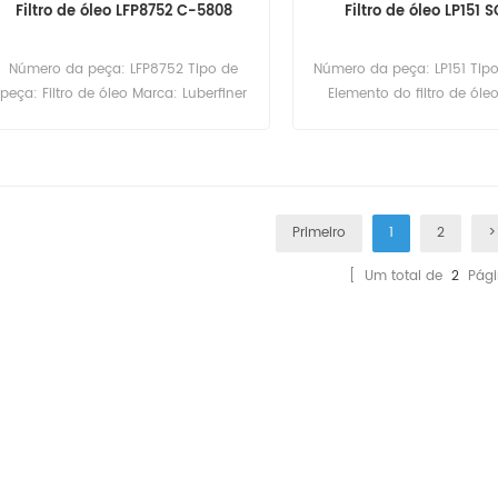
Filtro de óleo LFP8752 C-5808
Filtro de óleo LP151 
Número da peça: LFP8752 Tipo de
Número da peça: LP151 Tip
peça: Filtro de óleo Marca: Luberfiner
Elemento do filtro de óle
Substituição Quantidade mínima: 60
Luberfiner Substituição Q
peças
mínima: 60 peça
Primeiro
1
2
>
[ Um total de
2
Pági