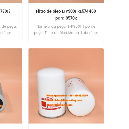
573013
Filtro de óleo LFP9001 RE574468
para 9570R
o de peça:
Número da peça: LFP9001 Tipo de
erfiner
peça: Filtro de óleo Marca: Luberfiner
ínima: 60
Substituição Quantidade mínima: 60
peças Filtro de óleo LFP9001
Referência cruzada RE574468 Uso
para John Deere 9570R 9570RT
9620R 9620RX.