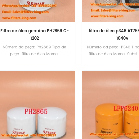
Filtro de óleo genuíno PH2869 C-
filtro de óleo p346 AT7
1202
1040V
Número da peça: Ph2869 Tipo de
Número da peça: P346 Tipo
peça: filtro de óleo Marca:
filtro de óleo Marca: Subst
Substituição de Luberfiner MOQ:
Luberfiner MOQ: 60pcs
60pcs
Referência cruzada do filtr
At75603 para John Deere 1
1072 1075 1085 1130 1350 
1630 1640 1640F 1750 1830 