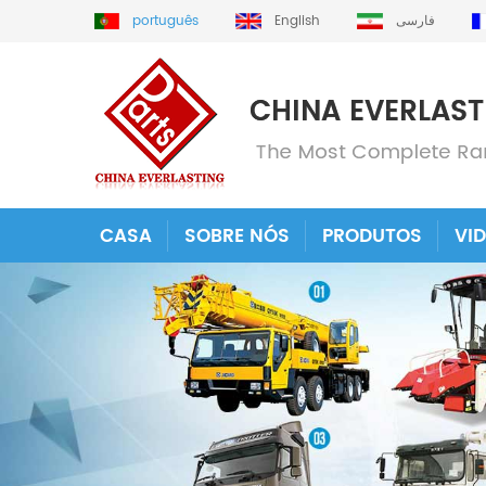
português
English
فارسی
CASA
SOBRE NÓS
PRODUTOS
VI