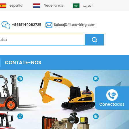
español
Nederlands
العربية
+8618144082725
Sales@filters-king.com
CONTATE-NOS
Conectados