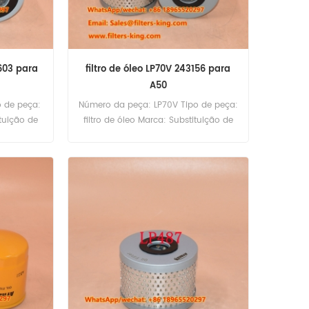
5603 para
filtro de óleo LP70V 243156 para
A50
 de peça:
Número da peça: LP70V Tipo de peça:
ituição de
filtro de óleo Marca: Substituição de
 P346
Luberfiner MOQ: 60pcs Referência
o de óleo
cruzada do filtro de óleo LP70V
020 1040V
243156 Uso para Orenstein & Koppel
1520 1550
A50.
1840 1850.