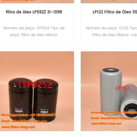
filtro de óleo LP5922 3I-1098
LP132 Filtro de Óleo 5
Número da peça: LP5922 Tipo de
Número da peça: LP132 Tip
peça: filtro de óleo Marca:
Filtro de óleo Marca: Lub
Substituição de Luberfiner MOQ:
Substituição Quantidade m
60pcs
peças