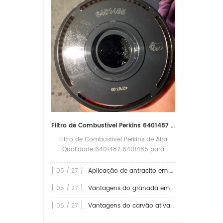
Filtro de Combustível Perkins 6401487 6401485 Substituição para Proteção Confiável do Motor
Filtro de Combustível Perkins de Alta
Qualidade 6401487 6401485 para
Substituição e Proteção Confiável do
Motor O filtro de combustível
[ 05 / 27 ]
Aplicação de antracito em filtros
desempenha um papel fundamental na
[ 05 / 27 ]
Vantagens do granada em aplicações de filtragem
proteção dos motores a diesel,
removendo água, poeira, partículas de
[ 05 / 27 ]
Vantagens do carvão ativado em filtros
ferrugem e outros contaminantes do
combustível antes que eles cheguem ao