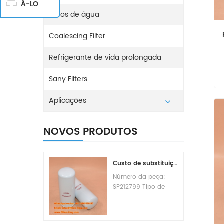
Á-LO
Filtros de água
Coalescing Filter
Refrigerante de vida prolongada
Sany Filters
Aplicações
NOVOS PRODUTOS
Custo de substituição do filtro de combustível SP212799
Número da peça:
SP212799 Tipo de
peça: Elemento do
filtro de combustível
Marca: Liugong