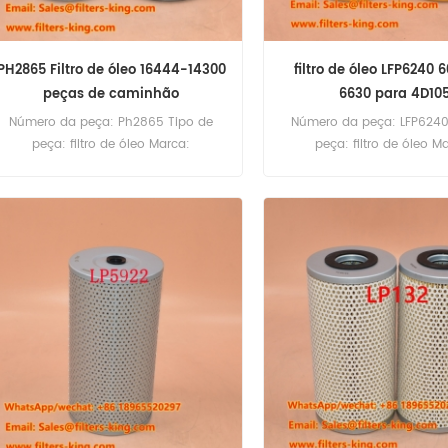
PH2865 Filtro de óleo 16444-14300
filtro de óleo LFP6240 
peças de caminhão
6630 para 4D10
Número da peça: Ph2865 Tipo de
Número da peça: LFP6240
peça: filtro de óleo Marca:
peça: filtro de óleo M
Substituição de Luberfiner MOQ:
Substituição de Luberfin
60pcs PH2865 Filtro de óleo
60pcs LFP6240 Filtro d
Referência cruzada 16444-14300 Uso
Referência cruzada 600-21
para caminhão.
para KOMATSU 4D105 4D
D20A D20P D20Q D20S D21