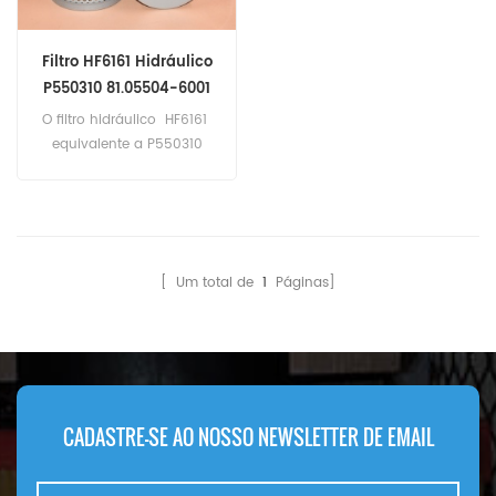
Filtro HF6161 Hidráulico
P550310 81.05504-6001
323139 P919/7
O filtro hidráulico HF6161
equivalente a P550310
81.05504-6001 323139
P919/7 Aplicação para
ônibus Iveco, Kassbohrer,
MAN, Mercedes-Benz; DAF,
Iveco, MAN, Mercedes-Benz,
[ Um total de
1
Páginas]
RVI, Volvo Trucks.
CADASTRE-SE AO NOSSO NEWSLETTER DE EMAIL