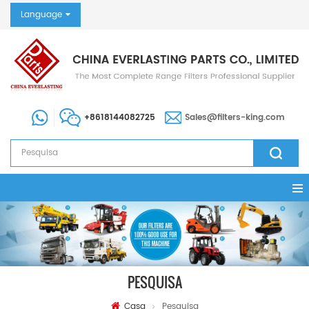
Language
+8618144082725
Sales@filters-king.com
PESQUISA
Casa
Pesquisa