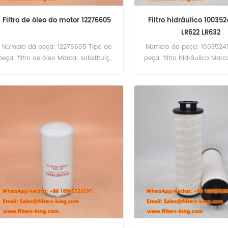
Filtro de óleo do motor 12276605
Filtro hidráulico 10035
LR622 LR632
Número da peça: 12276605 Tipo de
Número da peça: 1003524
peça: filtro de óleo Marca: substituiç、
peça: filtro hidráulico Marc
o de deutz MOQ: 60pcs filtro de óleo
Reposiç、o MOQ: 60pcs 
12276605 equivalente ao motor deutz.
hidráulico 10035245 Ref
cruzada HF29195 B661174
para Liebherr LR622 LR63