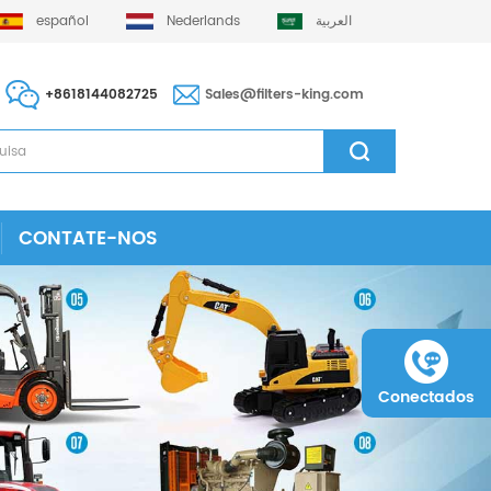
español
Nederlands
العربية
+8618144082725
Sales@filters-king.com
CONTATE-NOS
Conectados