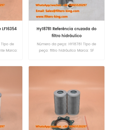
te LF16354
Hy18781 Referência cruzada do
filtro hidráulico
 Tipo de
Número da peça: HY18781 Tipo de
ante Marca:
peça: filtro hidráulico Marca: SF
ard MOQ:
SUBLUSENT MOQ: 60pcs