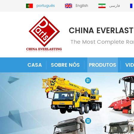
português
English
فارسی
CASA
SOBRE NÓS
PRODUTOS
VI