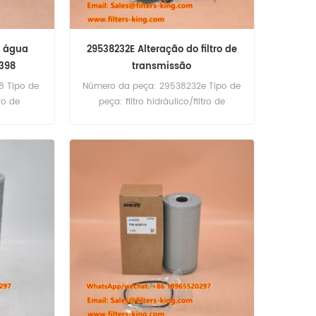
e água
29538232E Alteração do filtro de
1398
transmissão
8 Tipo de
Número da peça: 29538232e Tipo de
ro de
peça: filtro hidráulico/filtro de
tuiç、o de
transmiss、o Marca: Substituiç、o
s
GMC MOQ: 60pcs