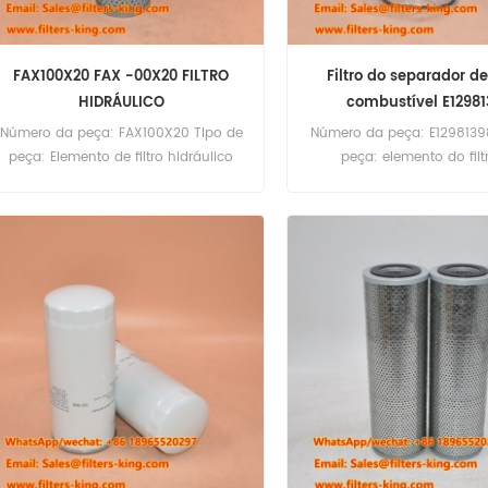
FAX100X20 FAX -00X20 FILTRO
Filtro do separador d
HIDRÁULICO
combustível E1298
Número da peça: FAX100X20 Tipo de
Número da peça: E1298139
peça: Elemento de filtro hidráulico
peça: elemento do filt
Marca: Substituiç、o Leimin MOQ:
combustível Marca: Substi
60pcs
Hitachi MOQ: 60pc