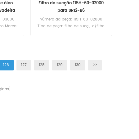
de óleo
Filtro de sucção 115H-60-02000
vadeira
para SR12-B6
0-03000
Número da peça: 115H-60-02000
ico Marca:
Tipo de peça: filtro de sucç、o/filtro
Q: 60pcs
de óleo de retorno hidráulico Marca:
óleo de
Substituiç、o Shantui MOQ: 60pcs
Bulldozer.
Filtro de sucç、o 115H-60-02000 Uso
para Shantui SR12-B6 Roller de
estrada.
126
127
128
129
130
>>
inas]