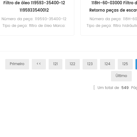
Filtro de óleo 119593-35400-12
118H-60-03000 Filtro 
1195933540012
Retorno peças de esca
Número da peça: 119593-35400-12
Número da peça: 118H-6
Tipo de peça: filtro de óleo Marca:
Tipo de peça: filtro hidrául
Yanmar Substacement MOQ: 60pcs
Substituiç、o Shantui MO
filtro de óleo 119593-35400-12
118H-60-03000 Filtro de 
Referência cruzada 1195933540012
retorno para Shantui Dh46 
Uso para Yanmar 6ly2 6ly3 Motores
marinhos.
Primeiro
<<
121
122
123
124
125
Último
[ Um total de
549
Pág