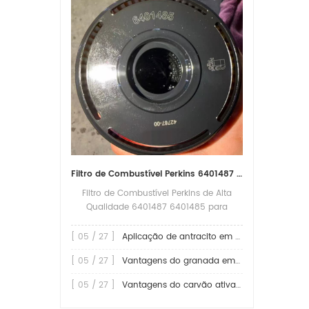
Filtro de Combustível Perkins 6401487 6401485 Substituição para Proteção Confiável do Motor
Filtro de Combustível Perkins de Alta
Qualidade 6401487 6401485 para
Substituição e Proteção Confiável do
Motor O filtro de combustível
[ 05 / 27 ]
Aplicação de antracito em filtros
desempenha um papel fundamental na
[ 05 / 27 ]
Vantagens do granada em aplicações de filtragem
proteção dos motores a diesel,
removendo água, poeira, partículas de
[ 05 / 27 ]
Vantagens do carvão ativado em filtros
ferrugem e outros contaminantes do
combustível antes que eles cheguem ao