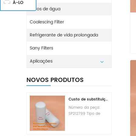
Á-LO
Filtros de água
Coalescing Filter
Refrigerante de vida prolongada
Sany Filters
Aplicações
NOVOS PRODUTOS
Custo de substituição do filtro de combustível SP212799
Número da peça:
SP212799 Tipo de
peça: Elemento do
filtro de combustível
Marca: Liugong