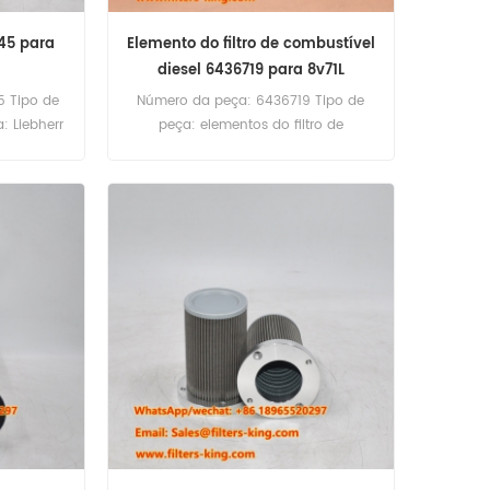
245 para
Elemento do filtro de combustível
diesel 6436719 para 8v71L
5 Tipo de
Número da peça: 6436719 Tipo de
a: Liebherr
peça: elementos do filtro de
Filtro
combustível diesel Brand: General
erência
Motors Substacting MOQ: 60pcs
53PL Uso
Elemento do filtro de combustível
2 PR712.
diesel 6436719 Referência cruzada
FF127 P551624 Uso para o General
Motors 8V71L Engine.