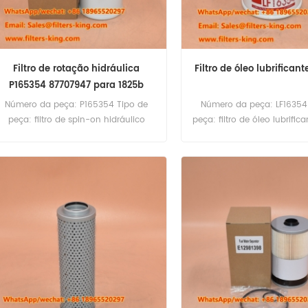
Filtro de rotação hidráulica
Filtro de óleo lubrifican
P165354 87707947 para 1825b
580SR-2
Número da peça: P165354 Tipo de
Número da peça: LF16354
peça: filtro de spin-on hidráulico
peça: filtro de óleo lubrific
Marca: Donaldson Substituiç、o MOQ:
Substituiç、o de Fleetgu
60pcs Filtro de rotaç、o hidráulica
60pcs
P165354 Referência cruzada
87707947 700721747 Para o caso IH
1825 1825B 580SR-2 590SR.