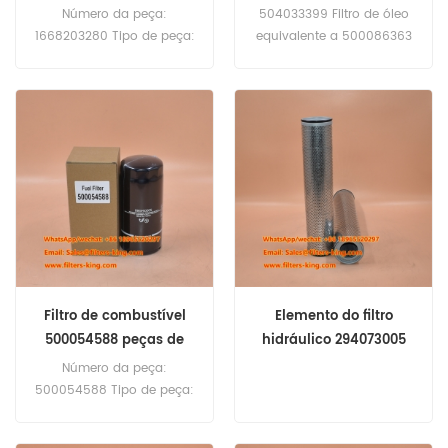
Número da peça:
504033399 Filtro de óleo
1668203280 Tipo de peça:
equivalente a 500086363
Filtro de ar da cabine
57037 H19W10 BT7237
Marca: Substituiç、o
P550520 LF16015
Citroen/Peugeot MOQ:
APLICAÇÃO IVECO ML100E18
20PCS
ML100E19 ML100E21 ML110EL18
ML110EL20.
Filtro de combustível
Elemento do filtro
500054588 peças de
hidráulico 294073005
caminhão
294073-005 294073.005
Número da peça:
para M28-4
500054588 Tipo de peça:
filtro de combustível Marca:
Substituiç、o Iveco MOQ: