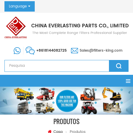
Language
+8618144082725
Sales@filters-king.com
PRODUTOS
Casa
Produtos