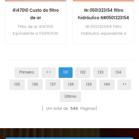
4147010 Custo do filtro
Nr.0501323154 filtro
de ar
hidráulico NR0501323154
Filtro de ar 4147010
Nr.0501323154 Filtro
Equivalente a 1124151530
hidráulico equivalente a
1654695015 P181080
BT9422 para
AF1768M 1780112730 Para
mergulhadores ZF.
Hitachi CX 700, Ex 220 LC,
Ex 270, KH 125-3, KH 150-3.
Primeiro
<<
131
132
133
134
135
136
137
138
139
140
>>
Último
[ Um total de
549
Páginas]