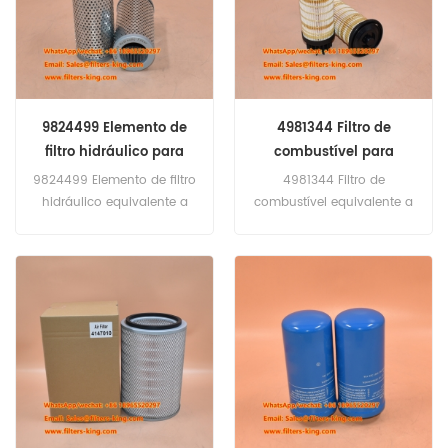
Truck.
9824499 Elemento de
4981344 Filtro de
filtro hidráulico para
combustível para
R110F2
motores
9824499 Elemento de filtro
4981344 Filtro de
hidráulico equivalente a
combustível equivalente a
WGH1902 Uso para Hiab
540-5119 SK48887 para
102 140 160-2 160-3 R110F2.
motores Perkins.