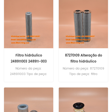
60pcs 500054588 Filtro de
combustível equivalente a
5801364481 Uso para
IVECO Eurotech 190E24,
Eurotech 190E27, Eurotech
190E31, Eurotech 190E35,
Eurotech 240E31, Eurotech
240E35, EuroTech 190E24.
Filtro hidráulico
87270109 Alteração do
248911003 248911-003
filtro hidráulico
248911.003
Número da peça:
Número da peça: 87270109
248911003 Tipo de peça:
Tipo de peça: filtro
filtro hidráulico Marca:
hidráulico Marca:
Substituiç、o Putzmeister
Substituiç、o Tamrock
MOQ: 60pcs 248911003
MOQ: 60pcs
Filtro hidráulico equivalente
a ST1413 2110D10BH Uso
para Putzmeister Pump