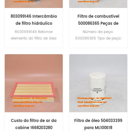
803099146 Intercâmbio
Filtro de combustível
de filtro hidráulico
500086365 Peças de
caminhões
8030999146 Retornar
Número da peça:
elemento do filtro de óleo
500086365 Tipo de peça:
para o guindaste de
filtro de combustível Marca:
escavadeira de
Substituiç、o Iveco MOQ:
carregamento de pá XCMG.
60pcs
Custo do filtro de ar da
Filtro de óleo 504033399
cabine 1668203280
para ML100E18