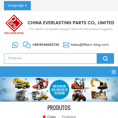
Language
+8618144082725
Sales@filters-king.com
PRODUTOS
Casa
Produtos