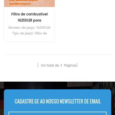
Filtro de combustível
16255128 para
4M06G20/5
Número da peça: 16255128
Tipo de peça: Filtro de
combustível Marca:
Baudouin Replacement
Quantidade mínima para
encomenda: 60 unidades
Compatibilidade: Baudouin
[ Um total de
1
Páginas]
4M06G20/5 4M06G22/5
4M06G50/5 4M06-G50/5
4M06G55/5 4M06-
G6D0/S.Weichai WP2.3
DH2.3D0032.
CADASTRE-SE AO NOSSO NEWSLETTER DE EMAIL