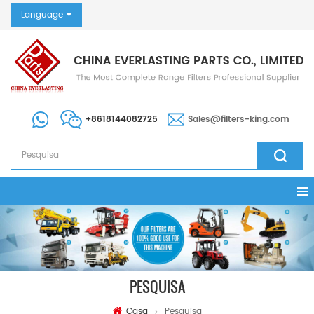
Language
+8618144082725
Sales@filters-king.com
PESQUISA
Casa
Pesquisa